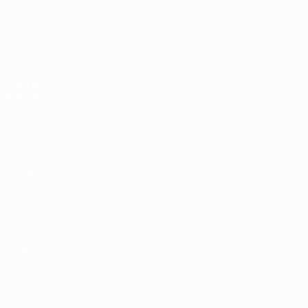
Partite
Squadre
Sorteggi
Notizie
UEFA.tv
Storia
Giochi
Dettagli
Stat.
VISITA
ANCHE
UEFA.com
Fondazione
UEFA
CAMBIA LINGUA
Italiano
English
Français
Deutsch
Русский
Español
Italiano
Português
Privacy
Termini e condizioni
Politica sui cookie