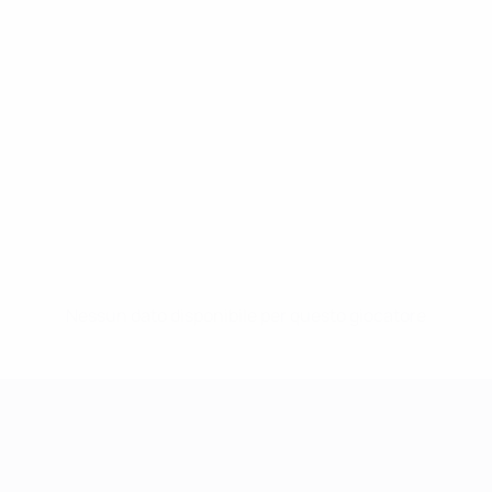
Nessun dato disponibile per questo giocatore
UEFA Women's Champions League