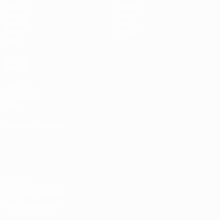
Partite
Squadre
Sorteggi
Notizie
UEFA.tv
Storia
Giochi
Dettagli
Stat.
VISITA
ANCHE
UEFA.com
Fondazione
UEFA
CAMBIA LINGUA
Italiano
English
Français
Deutsch
Русский
Español
Italiano
Português
Privacy
Termini e condizioni
Politica sui cookie