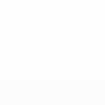
Nessun dato disponibile per questo giocatore
UEFA Women's Champions League