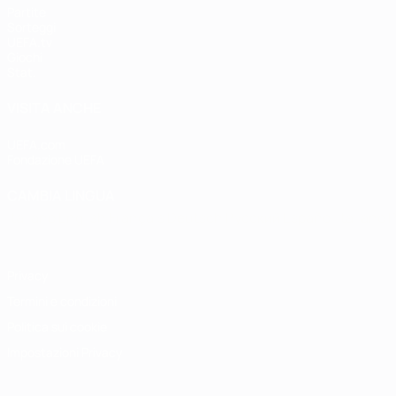
Partite
Sorteggi
UEFA.tv
Giochi
Stat.
VISITA ANCHE
UEFA.com
Fondazione UEFA
CAMBIA LINGUA
Italiano
English
Français
Deutsch
Русский
Español
Italiano
P
Privacy
Termini e condizioni
Politica sui cookie
Impostazioni Privacy