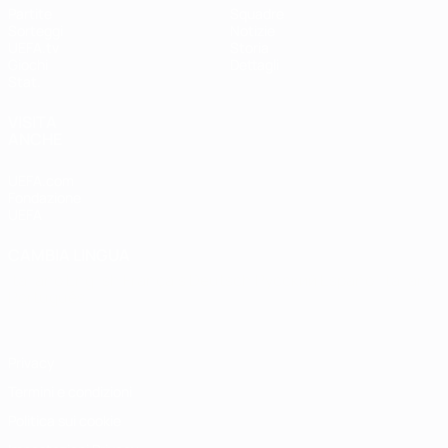
Partite
Squadre
Sorteggi
Notizie
UEFA.tv
Storia
Giochi
Dettagli
Stat.
VISITA
ANCHE
UEFA.com
Fondazione
UEFA
CAMBIA LINGUA
Italiano
English
Français
Deutsch
Русский
Español
Italiano
Português
Privacy
Termini e condizioni
Politica sui cookie