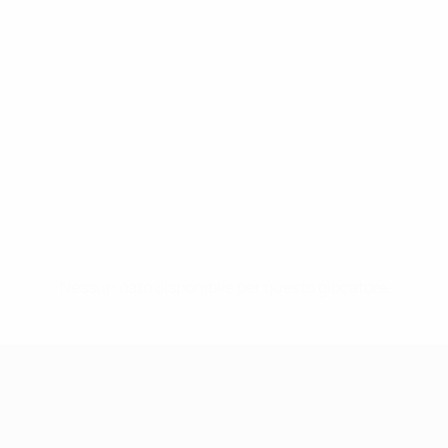
Nessun dato disponibile per questo giocatore
UEFA Women's Champions League