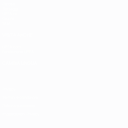
Partite
Sorteggi
UEFA.tv
Giochi
Stat.
VISITA ANCHE
UEFA.com
Fondazione UEFA
CAMBIA LINGUA
Italiano
English
Français
Deutsch
Русский
Español
Italiano
P
Privacy
Termini e condizioni
Politica sui cookie
Impostazioni Privacy