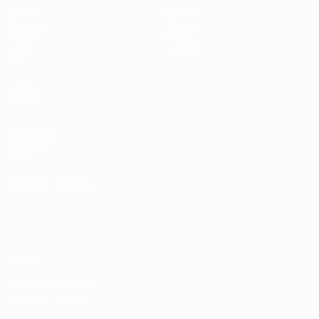
Partite
Squadre
Sorteggi
Notizie
UEFA.tv
Storia
Giochi
Dettagli
Stat.
VISITA
ANCHE
UEFA.com
Fondazione
UEFA
CAMBIA LINGUA
Italiano
English
Français
Deutsch
Русский
Español
Italiano
Português
Privacy
Termini e condizioni
Politica sui cookie