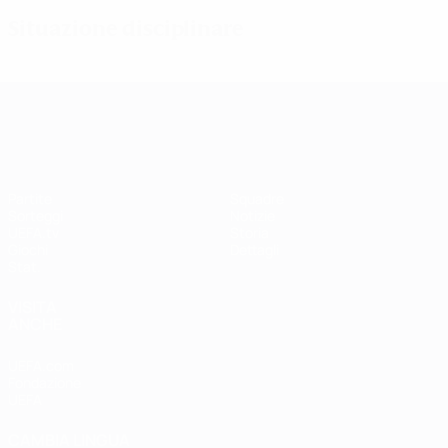
Situazione disciplinare
UEFA Women's Champions League
Partite
Squadre
Sorteggi
Notizie
UEFA.tv
Storia
Giochi
Dettagli
Stat.
VISITA
ANCHE
UEFA.com
Fondazione
UEFA
CAMBIA LINGUA