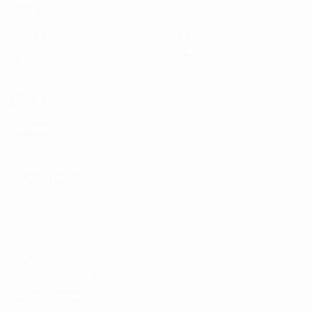
Partite
Squadre
Sorteggi
Notizie
UEFA.tv
Storia
Giochi
Dettagli
Stat.
VISITA
ANCHE
UEFA.com
Fondazione
UEFA
CAMBIA LINGUA
Italiano
English
Français
Deutsch
Русский
Español
Italiano
Português
Privacy
Termini e condizioni
Politica sui cookie