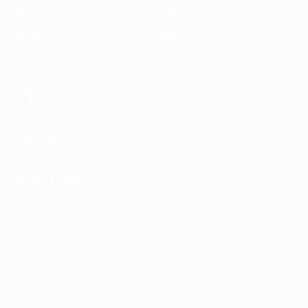
Partite
Squadre
Sorteggi
Notizie
UEFA.tv
Storia
Giochi
Dettagli
Stat.
VISITA
ANCHE
UEFA.com
Fondazione
UEFA
CAMBIA LINGUA
Italiano
English
Français
Deutsch
Русский
Español
Italiano
Português
Privacy
Termini e condizioni
Politica sui cookie