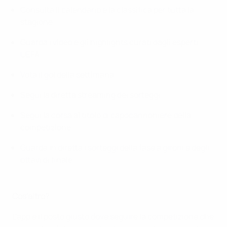
Consulta il calendario e la classifica per tutta la
stagione.
Guarda i video e gli highlights curati dagli esperti
UEFA.
Vota il gol della settimana.
Segui la diretta streaming dei sorteggi.
Segui la corsa al titolo di capocannoniere della
competizione.
Guarda in diretta i sorteggi della fase a gironi e degli
ottavi di finale.
Cos'altro?
L'app è il posto giusto dove seguire la competizione che