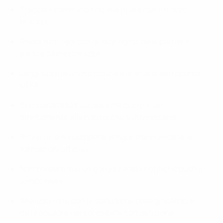
Traccia il cammino fino alla finale con il nostro
bracket.
Rivedi tutti i gol con gli highlights delle partite a
partire da mezzanotte.
Leggi tutte le ultime notizie e le analisi dei reporter
UEFA.
Seleziona la tua squadra del cuore e vai
direttamente alle notizie che ti interessano.
Ricevi un avviso appena vengono annunciate le
formazioni ufficiali.
Non perderti mai un gol grazie alle notifiche push in
tempo reale.
Analizza i dati con le statistiche delle giocatrici e
delle squadre nel corso della competizione.