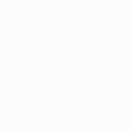
Partite
Squadre
Sorteggi
Notizie
UEFA.tv
Storia
Giochi
Dettagli
Stat.
VISITA
ANCHE
UEFA.com
Fondazione
UEFA
CAMBIA LINGUA
Italiano
English
Français
Deutsch
Русский
Español
Italiano
Português
Privacy