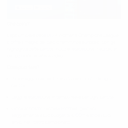
Che cos'è?
L'app ufficiale della UEFA Women's Champions League
ti offre il meglio del calcio femminile europeo, con gli
highlights delle partite, notizie, statistiche, risultati in
tempo reale, analisi e video.
Cosa puoi fare?
Ricevi aggiornamenti minuto per minuto da ogni
partita.
Leggi le statistiche in tempo reale per ogni partita.
Gioca al nostro Fantasy Football; gestisci
saggiamente il tuo budget di €100m e sfida i tuoi
amici nel vostro campionato.