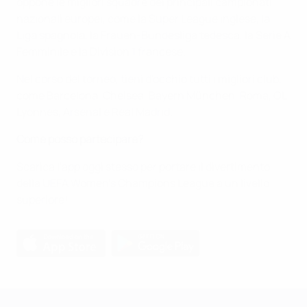
oppone le migliori squadre dei principali campionati
nazionali europei, come la Super League inglese, la
Liga spagnola, la Frauen-Bundesliga tedesca, la Serie A
Femminile e la Division 1 francese.
Nel corso del torneo, tieni d'occhio tutti i migliori club,
come Barcelona, Chelsea, Bayern München, Roma, OL
Lyonnes, Arsenal e Real Madrid.
Come posso partecipare?
Scarica l'app oggi stesso per portare il divertimento
della UEFA Women's Champions League a un livello
superiore!
UEFA Women's Champions League