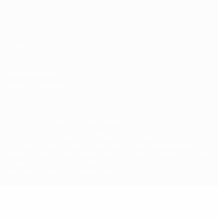
Italiano
English
Français
Deutsch
Русский
Español
Italiano
Português
Privacy
Termini e condizioni
Politica sui cookie
Impostazioni Privacy
© 1998-2026 UEFA. Tutti i diritti riservati
La parola UEFA, il logo UEFA e tutti i marchi che si riferiscono a
competizioni UEFA, sono marchi registrati e/o copyright della UEFA.
Tali marchi non possono essere utilizzati in nessun modo per scopi
commerciali. L'utilizzo di UEFA.com sta a significare l'accettazione
dei Termini e Condizioni e delle Norme sulla Privacy.