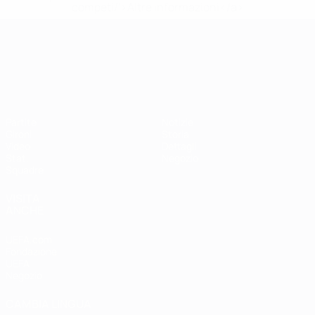
competi/'>Altre informazioni</a>
Campionati Europei UEFA Unde
Partite
Notizie
Gironi
Storia
Video
Dettagli
Stat.
Negozio
Squadre
VISITA
ANCHE
UEFA.com
Fondazione
UEFA
Negozio
CAMBIA LINGUA