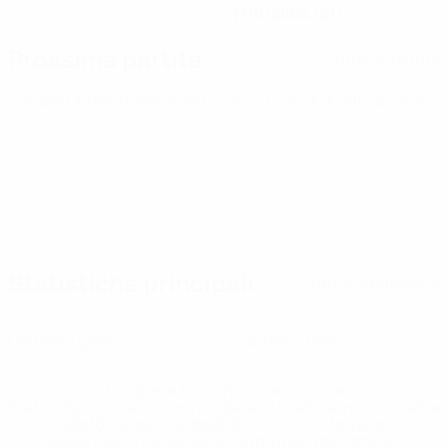
17/8/2004 (21)
Prossima partita
Tutte le partite
Europei Under 21
sab 26 set 2026
· Turno di qualificazione
Statistiche principali
Tutte le statistiche
0
0
Cartellini gialli
Cartellini rossi
* Sospesa fino a nuovo avviso. <a
href='https://it.uefa.com/insideuefa/mediaservices/media
148df62d7eb6-64dbbd01b1cf-1000--fifa-uefa-
sospendono-nazionali-e-club-russi-da-tutte-le-