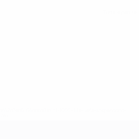
Tutte le partite
148df62d7eb6-64dbbd01b1cf-1000--fifa-uefa-sospendono-
</a>