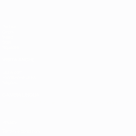
Partite
Gironi
Video
Stat.
Squadre
VISITA ANCHE
UEFA.com
Fondazione UEFA
Negozio
CAMBIA LINGUA
Italiano
English
Français
Deutsch
Русский
Español
Italiano
P
Privacy
Termini e condizioni