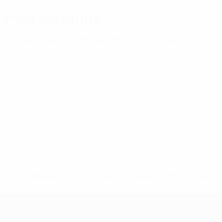
Prossima partita
Europei Under 21
ven 25 set 2026
· Turno di qualificazione
* Sospesa fino a nuovo avviso. <a href='https://it.u
naz
Campionati Europei UEFA Unde