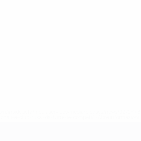
efa.com/insideuefa/mediaservices/mediareleases/news/0272-
ionali-e-club-russi-da-tutte-le-competi/'>Altre informazioni
r 21