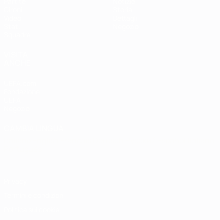
Partite
Notizie
Gironi
Storia
Video
Dettagli
Stat.
Negozio
Squadre
VISITA
ANCHE
UEFA.com
Fondazione
UEFA
Negozio
CAMBIA LINGUA
Italiano
English
Français
Deutsch
Русский
Español
Italiano
Português
Privacy
Termini e condizioni
Politica sui cookie