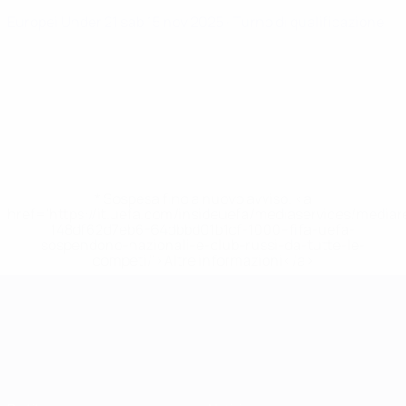
Europei Under 21
sab 15 nov 2025
· Turno di qualificazione
* Sospesa fino a nuovo avviso. <a
href='https://it.uefa.com/insideuefa/mediaservices/media
148df62d7eb6-64dbbd01b1cf-1000--fifa-uefa-
sospendono-nazionali-e-club-russi-da-tutte-le-
competi/'>Altre informazioni</a>
Campionati Europei UEFA Unde