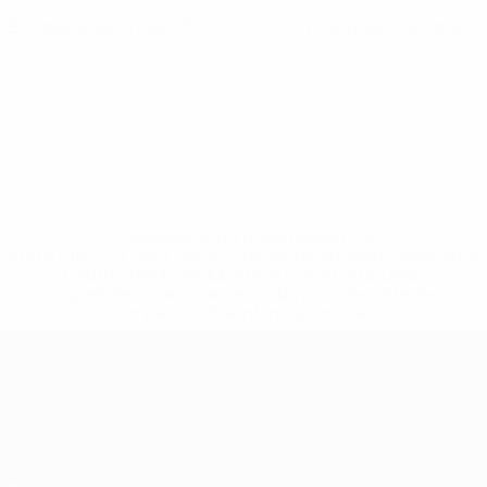
Europei Under 21
sab 15 nov 2025
· Turno di qualificazione
* Sospesa fino a nuovo avviso. <a
href='https://it.uefa.com/insideuefa/mediaservices/media
148df62d7eb6-64dbbd01b1cf-1000--fifa-uefa-
sospendono-nazionali-e-club-russi-da-tutte-le-
competi/'>Altre informazioni</a>
Campionati Europei UEFA Unde