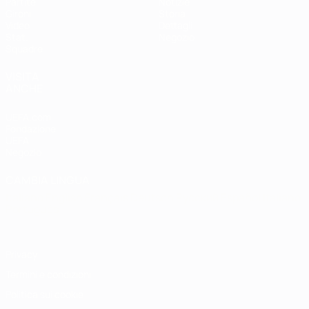
Partite
Notizie
Gironi
Storia
Video
Dettagli
Stat.
Negozio
Squadre
VISITA
ANCHE
UEFA.com
Fondazione
UEFA
Negozio
CAMBIA LINGUA
Italiano
English
Français
Deutsch
Русский
Español
Italiano
Português
Privacy
Termini e condizioni
Politica sui cookie