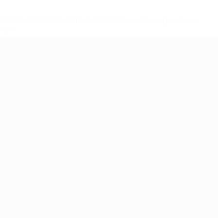
148df62d7eb6-64dbbd01b1cf-1000--fifa-uefa-sospendono-
</a>