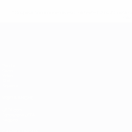
* Sospesa fino a nuovo avviso. <a href='https://it.u
naz
Campionati Europei UEFA Unde
Partite
Gironi
Video
Stat.
Squadre
VISITA ANCHE
UEFA.com
Fondazione UEFA
Negozio
CAMBIA LINGUA