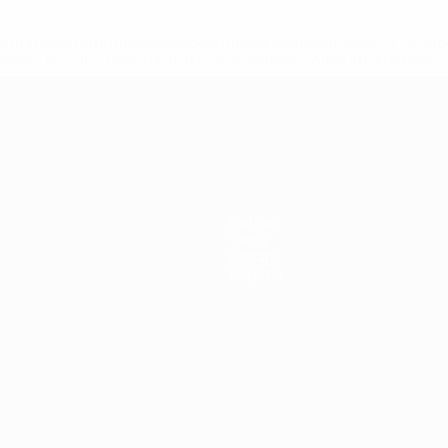
efa.com/insideuefa/mediaservices/mediareleases/news/0272-
ionali-e-club-russi-da-tutte-le-competi/'>Altre informazioni
r 21
Notizie
Storia
Dettagli
Negozio