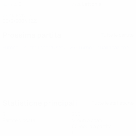
6
Lettonia
NUMERO
PAESE
DATA DI NASCITA
06/2/2004 (22)
Prossima partita
Tutte le partite
Europei Under 21
sab 26 set 2026
· Turno di qualificazione
Statistiche principali
Tutte le statistiche
5
300
Partite giocate
Minuti giocati
60 media a partita
0
1