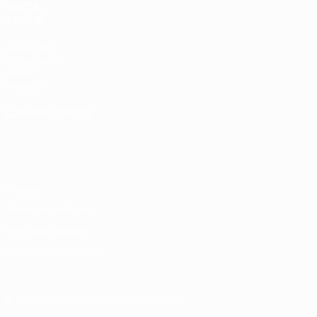
VISITA
ANCHE
UEFA.com
Fondazione
UEFA
Negozio
CAMBIA LINGUA
Italiano
English
Français
Deutsch
Русский
Español
Italiano
Português
Privacy
Termini e condizioni
Politica sui cookie
Impostazioni Privacy
© 1998-2026 UEFA. Tutti i diritti riservati