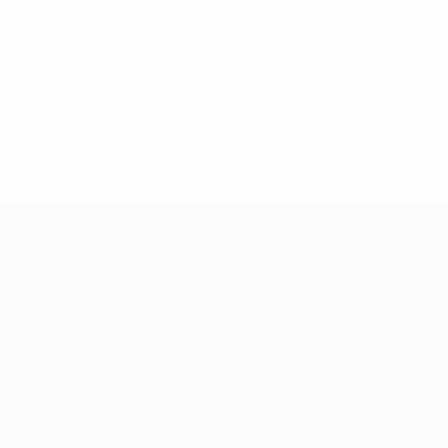
Gol
Cartellini gialli
0,2 media a partita
0
Cartellini rossi
* Sospesa fino a nuovo avviso. <a
href='https://it.uefa.com/insideuefa/mediaservices/media
148df62d7eb6-64dbbd01b1cf-1000--fifa-uefa-
sospendono-nazionali-e-club-russi-da-tutte-le-
competi/'>Altre informazioni</a>
Campionati Europei UEFA Unde
Partite
Notizie
Gironi
Storia
Video
Dettagli
Stat.
Negozio
Squadre