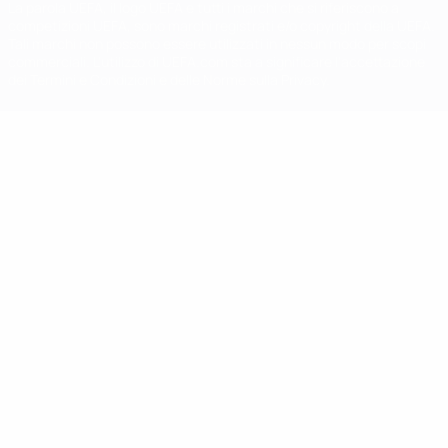
La parola UEFA, il logo UEFA e tutti i marchi che si riferiscono a
competizioni UEFA, sono marchi registrati e/o copyright della UEFA.
Tali marchi non possono essere utilizzati in nessun modo per scopi
commerciali. L'utilizzo di UEFA.com sta a significare l'accettazione
dei Termini e Condizioni e delle Norme sulla Privacy.