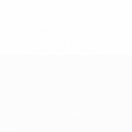
* Sospesa fino a nuovo avviso. <a
href='https://it.uefa.com/insideuefa/mediaservices/media
148df62d7eb6-64dbbd01b1cf-1000--fifa-uefa-
sospendono-nazionali-e-club-russi-da-tutte-le-
competi/'>Altre informazioni</a>
Campionati Europei UEFA Unde
Partite
Notizie
Gironi
Storia
Video
Dettagli
Stat.
Negozio
Squadre
VISITA