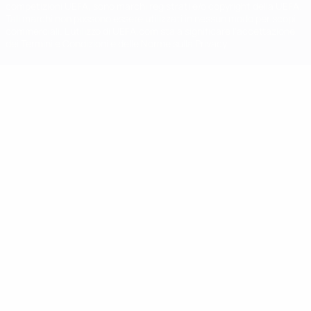
competizioni UEFA, sono marchi registrati e/o copyright della UEFA.
Tali marchi non possono essere utilizzati in nessun modo per scopi
commerciali. L'utilizzo di UEFA.com sta a significare l'accettazione
dei Termini e Condizioni e delle Norme sulla Privacy.