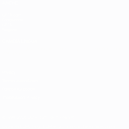
ANCHE
UEFA.com
Fondazione
UEFA
Negozio
CAMBIA LINGUA
Italiano
English
Français
Deutsch
Русский
Español
Italiano
Português
Privacy
Termini e condizioni
Politica sui cookie
Impostazioni Privacy
© 1998-2026 UEFA. Tutti i diritti riservati
La parola UEFA, il logo UEFA e tutti i marchi che si riferiscono a