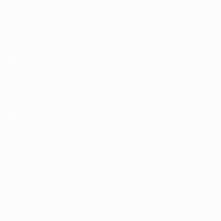
Partite
Gironi
Video
Stat.
Squadre
VISITA ANCHE
UEFA.com
Fondazione UEFA
Negozio
CAMBIA LINGUA
Italiano
English
Français
Deutsch
Русский
Español
Italiano
P
Privacy
Termini e condizioni