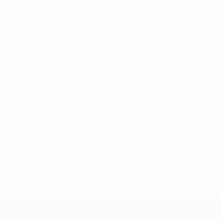
148df62d7eb6-64dbbd01b1cf-1000--fifa-uefa-sospendono-
</a>