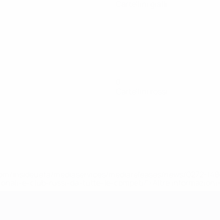
Cartellini gialli
0
Cartellini rossi
efa.com/insideuefa/mediaservices/mediareleases/news/0272-
ionali-e-club-russi-da-tutte-le-competi/'>Altre informazioni
r 21