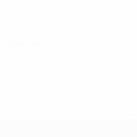
Partite giocate
0
Cartellini rossi
Distribuzione
Situazione disciplinare
0
Cartellini gialli
* Sospesa fino a nuovo avviso. <a href='https://it.u
naz
Campionati Europei UEFA Unde