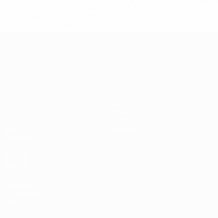
148df62d7eb6-64dbbd01b1cf-1000--fifa-uefa-
sospendono-nazionali-e-club-russi-da-tutte-le-
competi/'>Altre informazioni</a>
Campionati Europei UEFA Unde
Partite
Notizie
Gironi
Storia
Video
Dettagli
Stat.
Negozio
Squadre
VISITA
ANCHE
UEFA.com
Fondazione
UEFA
Negozio