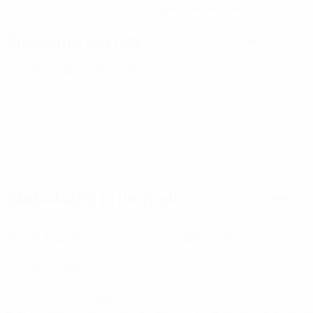
25/2/2004 (22)
Prossima partita
Tutte le partite
Europei Under 21
ven 25 set 2026
· Turno di qualificazione
Statistiche principali
Tutte le statistiche
0
0
Partite giocate
Cartellini gialli
0
Cartellini rossi
* Sospesa fino a nuovo avviso. <a
href='https://it.uefa.com/insideuefa/mediaservices/media