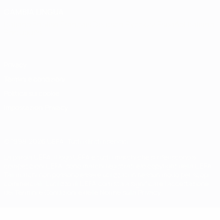
CAMBIA LINGUA
Italiano
English
Français
Deutsch
Русский
Español
Italiano
Português
Privacy
Termini e condizioni
Politica sui cookie
Impostazioni Privacy
© 1998-2026 UEFA. Tutti i diritti riservati
La parola UEFA, il logo UEFA e tutti i marchi che si riferiscono a
competizioni UEFA, sono marchi registrati e/o copyright della UEFA.
Tali marchi non possono essere utilizzati in nessun modo per scopi
commerciali. L'utilizzo di UEFA.com sta a significare l'accettazione
dei Termini e Condizioni e delle Norme sulla Privacy.