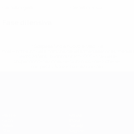
0
0
Cartellini gialli
Cartellini rossi
Fase difensiva
* Sospesa fino a nuovo avviso. <a
href='https://it.uefa.com/insideuefa/mediaservices/media
148df62d7eb6-64dbbd01b1cf-1000--fifa-uefa-
sospendono-nazionali-e-club-russi-da-tutte-le-
competi/'>Altre informazioni</a>
Campionati Europei UEFA Unde
Partite
Notizie
Gironi
Storia
Video
Dettagli
Stat.
Negozio