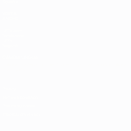
Squadre
VISITA
ANCHE
UEFA.com
Fondazione
UEFA
Negozio
CAMBIA LINGUA
Italiano
English
Français
Deutsch
Русский
Español
Italiano
Português
Privacy
Termini e condizioni
Politica sui cookie
Impostazioni Privacy