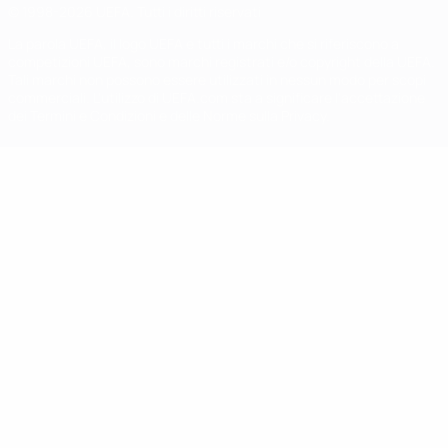
© 1998-2026 UEFA. Tutti i diritti riservati
La parola UEFA, il logo UEFA e tutti i marchi che si riferiscono a
competizioni UEFA, sono marchi registrati e/o copyright della UEFA.
Tali marchi non possono essere utilizzati in nessun modo per scopi
commerciali. L'utilizzo di UEFA.com sta a significare l'accettazione
dei Termini e Condizioni e delle Norme sulla Privacy.