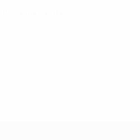
Prossima partita
Europei Under 21
gio 24 set 2026
· Turno di qualificazione
* Sospesa fino a nuovo avviso. <a href='https://it.u
naz
Campionati Europei UEFA Unde