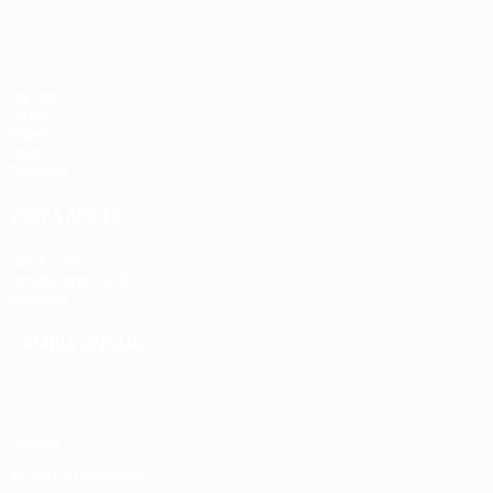
Partite
Gironi
Video
Stat.
Squadre
VISITA ANCHE
UEFA.com
Fondazione UEFA
Negozio
CAMBIA LINGUA
Italiano
English
Français
Deutsch
Русский
Español
Italiano
P
Privacy
Termini e condizioni