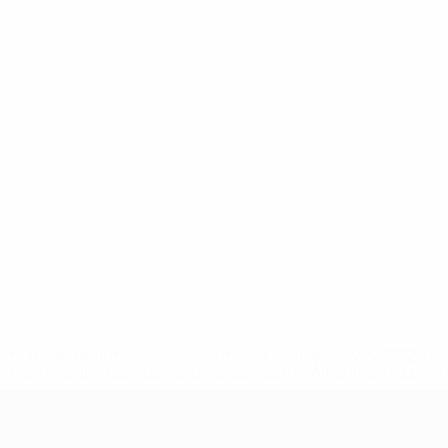
efa.com/insideuefa/mediaservices/mediareleases/news/0272-
ionali-e-club-russi-da-tutte-le-competi/'>Altre informazioni
r 21