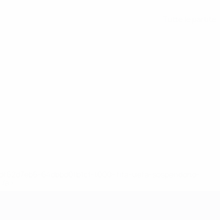
Tutte le partite
148df62d7eb6-64dbbd01b1cf-1000--fifa-uefa-sospendono-
</a>