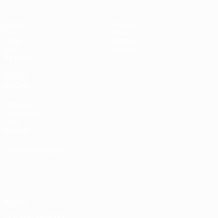
Partite
Notizie
Gironi
Storia
Video
Dettagli
Stat.
Negozio
Squadre
VISITA
ANCHE
UEFA.com
Fondazione
UEFA
Negozio
CAMBIA LINGUA
Italiano
English
Français
Deutsch
Русский
Español
Italiano
Português
Privacy
Termini e condizioni