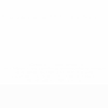
Europei Under 21
ven 5 set 2025
· Turno di qualificazione
* Sospesa fino a nuovo avviso. <a
href='https://it.uefa.com/insideuefa/mediaservices/media
148df62d7eb6-64dbbd01b1cf-1000--fifa-uefa-
sospendono-nazionali-e-club-russi-da-tutte-le-
competi/'>Altre informazioni</a>
Campionati Europei UEFA Unde