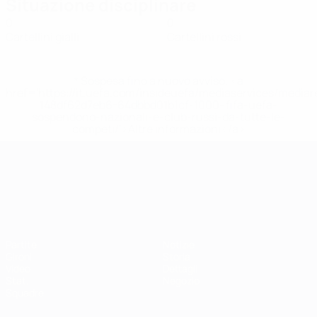
Situazione disciplinare
0
0
Cartellini gialli
Cartellini rossi
* Sospesa fino a nuovo avviso. <a
href='https://it.uefa.com/insideuefa/mediaservices/media
148df62d7eb6-64dbbd01b1cf-1000--fifa-uefa-
sospendono-nazionali-e-club-russi-da-tutte-le-
competi/'>Altre informazioni</a>
Campionati Europei UEFA Unde
Partite
Notizie
Gironi
Storia
Video
Dettagli
Stat.
Negozio
Squadre