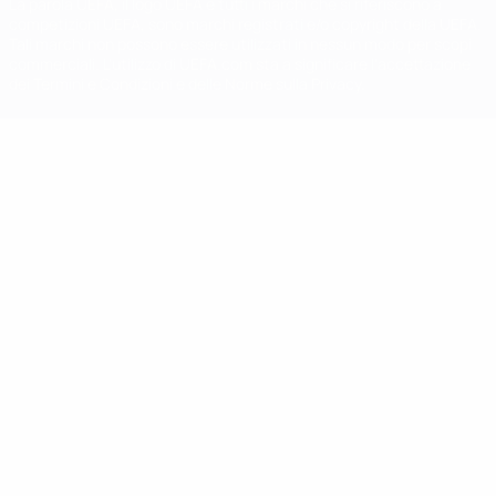
La parola UEFA, il logo UEFA e tutti i marchi che si riferiscono a
competizioni UEFA, sono marchi registrati e/o copyright della UEFA.
Tali marchi non possono essere utilizzati in nessun modo per scopi
commerciali. L'utilizzo di UEFA.com sta a significare l'accettazione
dei Termini e Condizioni e delle Norme sulla Privacy.