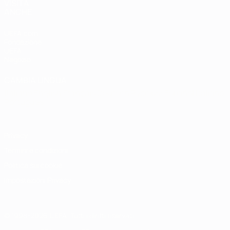
VISITA
ANCHE
UEFA.com
Fondazione
UEFA
Negozio
CAMBIA LINGUA
Italiano
English
Français
Deutsch
Русский
Español
Italiano
Português
Privacy
Termini e condizioni
Politica sui cookie
Impostazioni Privacy
© 1998-2026 UEFA. Tutti i diritti riservati