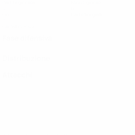
Partite giocate
Minuti giocati
0
0
Gol
Cartellini gialli
0
Cartellini rossi
Fase difensiva
Distribuzione
Attacchi