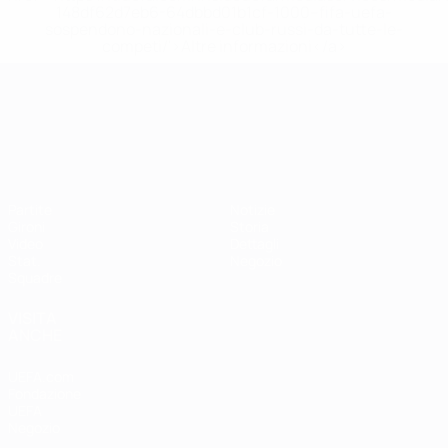
148df62d7eb6-64dbbd01b1cf-1000--fifa-uefa-
sospendono-nazionali-e-club-russi-da-tutte-le-
competi/'>Altre informazioni</a>
Campionati Europei UEFA Unde
Partite
Notizie
Gironi
Storia
Video
Dettagli
Stat.
Negozio
Squadre
VISITA
ANCHE
UEFA.com
Fondazione
UEFA
Negozio