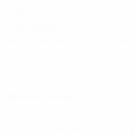
DATA DI NASCITA
07/10/2006 (19)
Prossima partita
Tutte le partite
Europei Under 21
ven 25 set 2026
· Turno di qualificazione
Statistiche principali
Tutte le statistiche
0
0
Cartellini gialli
Cartellini rossi
* Sospesa fino a nuovo avviso. <a
href='https://it.uefa.com/insideuefa/mediaservices/media