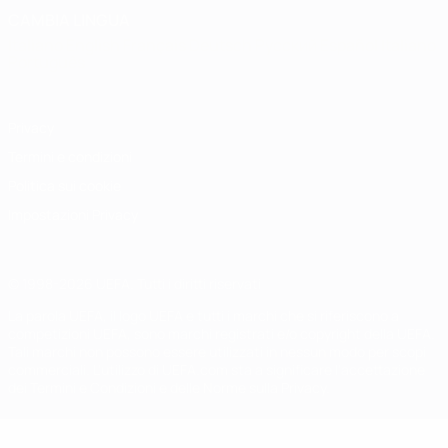
CAMBIA LINGUA
Italiano
English
Français
Deutsch
Русский
Español
Italiano
Português
Privacy
Termini e condizioni
Politica sui cookie
Impostazioni Privacy
© 1998-2026 UEFA. Tutti i diritti riservati
La parola UEFA, il logo UEFA e tutti i marchi che si riferiscono a
competizioni UEFA, sono marchi registrati e/o copyright della UEFA.
Tali marchi non possono essere utilizzati in nessun modo per scopi
commerciali. L'utilizzo di UEFA.com sta a significare l'accettazione
dei Termini e Condizioni e delle Norme sulla Privacy.