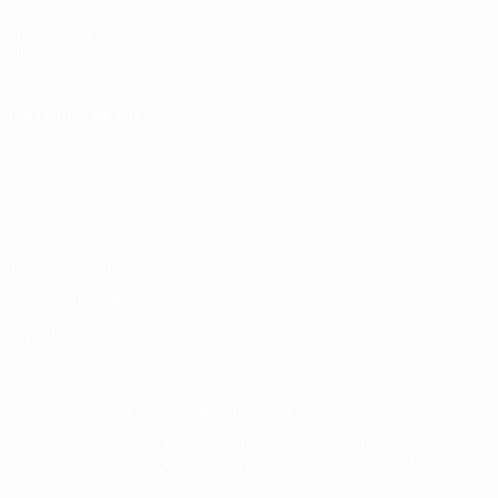
UEFA.com
Fondazione
UEFA
Negozio
CAMBIA LINGUA
Italiano
English
Français
Deutsch
Русский
Español
Italiano
Português
Privacy
Termini e condizioni
Politica sui cookie
Impostazioni Privacy
© 1998-2026 UEFA. Tutti i diritti riservati
La parola UEFA, il logo UEFA e tutti i marchi che si riferiscono a
competizioni UEFA, sono marchi registrati e/o copyright della UEFA.
Tali marchi non possono essere utilizzati in nessun modo per scopi