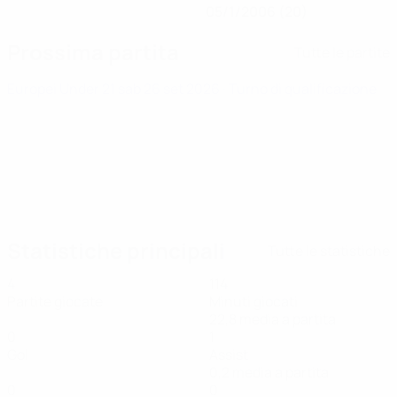
05/1/2006 (20)
Prossima partita
Tutte le partite
Europei Under 21
sab 26 set 2026
· Turno di qualificazione
Statistiche principali
Tutte le statistiche
4
114
Partite giocate
Minuti giocati
22,8 media a partita
0
1
Gol
Assist
0,2 media a partita
0
0