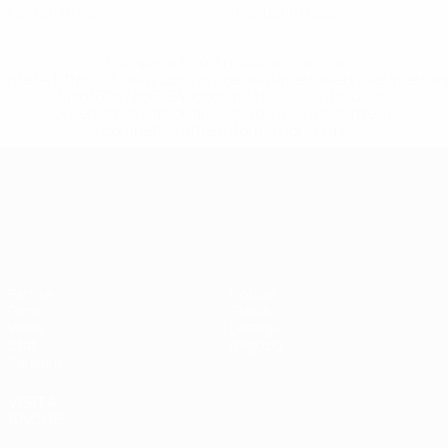
Cartellini gialli
Cartellini rossi
* Sospesa fino a nuovo avviso. <a
href='https://it.uefa.com/insideuefa/mediaservices/media
148df62d7eb6-64dbbd01b1cf-1000--fifa-uefa-
sospendono-nazionali-e-club-russi-da-tutte-le-
competi/'>Altre informazioni</a>
Campionati Europei UEFA Unde
Partite
Notizie
Gironi
Storia
Video
Dettagli
Stat.
Negozio
Squadre
VISITA
ANCHE