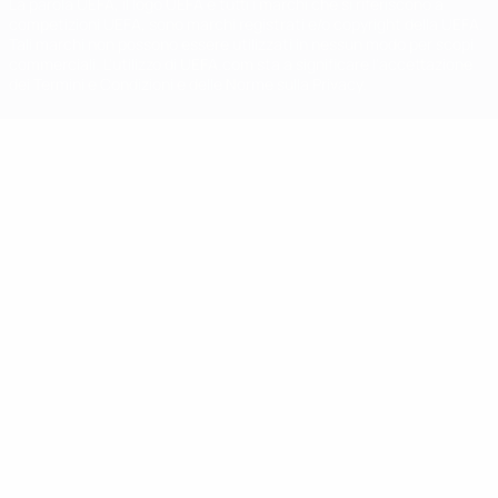
La parola UEFA, il logo UEFA e tutti i marchi che si riferiscono a
competizioni UEFA, sono marchi registrati e/o copyright della UEFA.
Tali marchi non possono essere utilizzati in nessun modo per scopi
commerciali. L'utilizzo di UEFA.com sta a significare l'accettazione
dei Termini e Condizioni e delle Norme sulla Privacy.