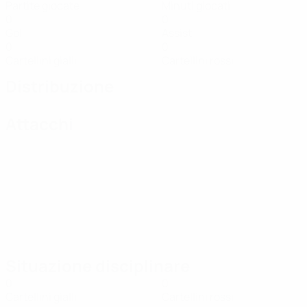
Partite giocate
Minuti giocati
0
0
Gol
Assist
0
0
Cartellini gialli
Cartellini rossi
Distribuzione
Attacchi
Situazione disciplinare
0
0
Cartellini gialli
Cartellini rossi