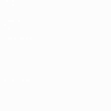
VISITA
ANCHE
UEFA.com
Fondazione
UEFA
Negozio
CAMBIA LINGUA
Italiano
English
Français
Deutsch
Русский
Español
Italiano
Português
Privacy
Termini e condizioni
Politica sui cookie
Impostazioni Privacy
© 1998-2026 UEFA. Tutti i diritti riservati