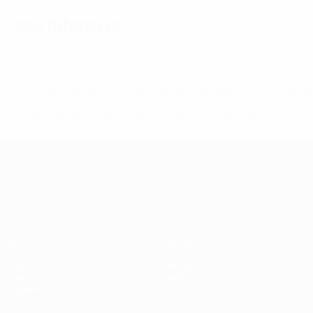
Fase difensiva
* Sospesa fino a nuovo avviso. <a
href='https://it.uefa.com/insideuefa/mediaservices/media
148df62d7eb6-64dbbd01b1cf-1000--fifa-uefa-
sospendono-nazionali-e-club-russi-da-tutte-le-
competi/'>Altre informazioni</a>
Campionati Europei UEFA Unde
Partite
Notizie
Gironi
Storia
Video
Dettagli
Stat.
Negozio
Squadre