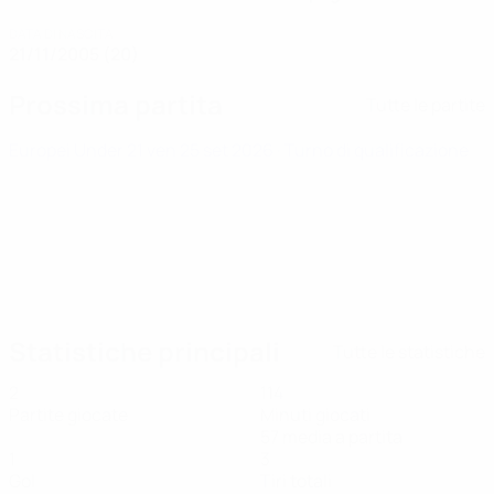
DATA DI NASCITA
21/11/2005 (20)
Prossima partita
Tutte le partite
Europei Under 21
ven 25 set 2026
· Turno di qualificazione
Statistiche principali
Tutte le statistiche
2
114
Partite giocate
Minuti giocati
57 media a partita
1
3
Gol
Tiri totali