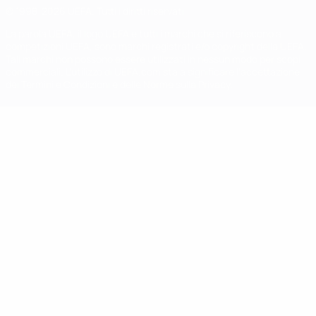
© 1998-2026 UEFA. Tutti i diritti riservati
La parola UEFA, il logo UEFA e tutti i marchi che si riferiscono a
competizioni UEFA, sono marchi registrati e/o copyright della UEFA.
Tali marchi non possono essere utilizzati in nessun modo per scopi
commerciali. L'utilizzo di UEFA.com sta a significare l'accettazione
dei Termini e Condizioni e delle Norme sulla Privacy.