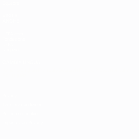
Squadre
VISITA
ANCHE
UEFA.com
Fondazione
UEFA
Negozio
CAMBIA LINGUA
Italiano
English
Français
Deutsch
Русский
Español
Italiano
Português
Privacy
Termini e condizioni
Politica sui cookie
Impostazioni Privacy