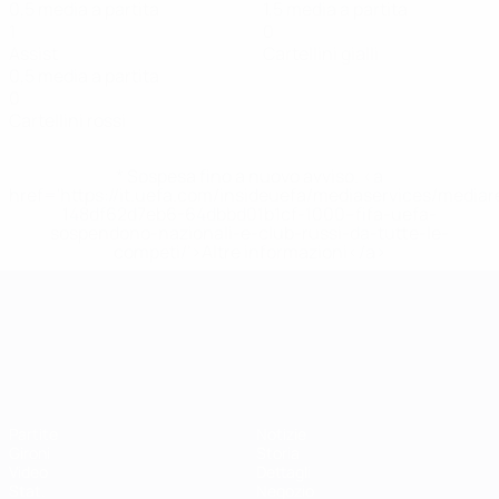
0,5 media a partita
1,5 media a partita
1
0
Assist
Cartellini gialli
0,5 media a partita
0
Cartellini rossi
* Sospesa fino a nuovo avviso. <a
href='https://it.uefa.com/insideuefa/mediaservices/media
148df62d7eb6-64dbbd01b1cf-1000--fifa-uefa-
sospendono-nazionali-e-club-russi-da-tutte-le-
competi/'>Altre informazioni</a>
Campionati Europei UEFA Unde
Partite
Notizie
Gironi
Storia
Video
Dettagli
Stat.
Negozio