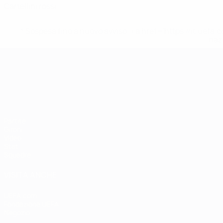
Cartellini rossi
* Sospesa fino a nuovo avviso. <a href='https://it.u
naz
Campionati Europei UEFA Unde
Partite
Gironi
Video
Stat.
Squadre
VISITA ANCHE
UEFA.com
Fondazione UEFA
Negozio