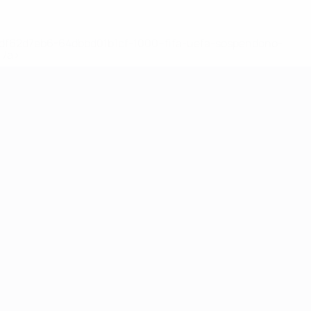
148df62d7eb6-64dbbd01b1cf-1000--fifa-uefa-sospendono-
</a>