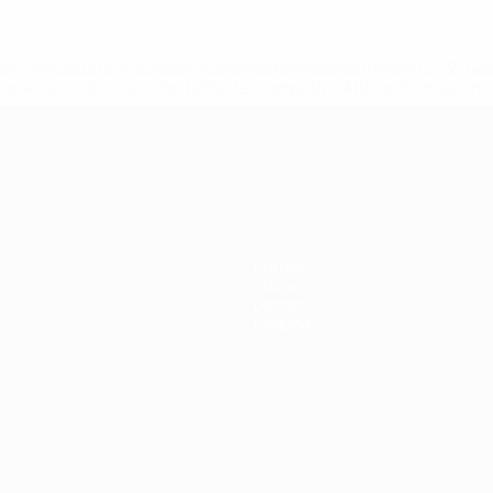
efa.com/insideuefa/mediaservices/mediareleases/news/0272-
ionali-e-club-russi-da-tutte-le-competi/'>Altre informazioni
r 21
Notizie
Storia
Dettagli
Negozio