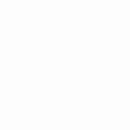
18
Minuti giocati
9 media a partita
0
Tiri totali
0
Cartellini gialli