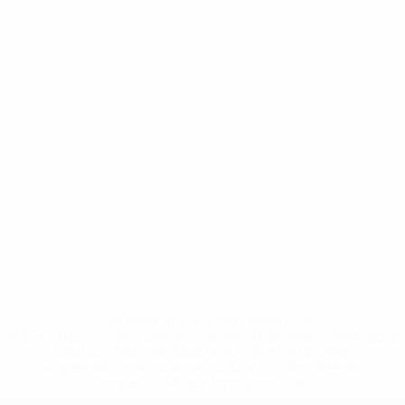
* Sospesa fino a nuovo avviso. <a
href='https://it.uefa.com/insideuefa/mediaservices/media
148df62d7eb6-64dbbd01b1cf-1000--fifa-uefa-
sospendono-nazionali-e-club-russi-da-tutte-le-
competi/'>Altre informazioni</a>