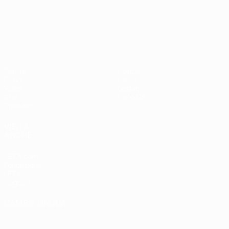
Campionati Europei UEFA Unde
Partite
Notizie
Gironi
Storia
Video
Dettagli
Stat.
Negozio
Squadre
VISITA
ANCHE
UEFA.com
Fondazione
UEFA
Negozio
CAMBIA LINGUA
Italiano
English
Français
Deutsch
Русский
Español
Italiano
Português