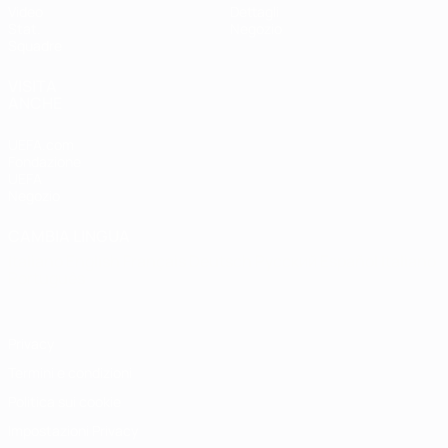
Video
Dettagli
Stat.
Negozio
Squadre
VISITA
ANCHE
UEFA.com
Fondazione
UEFA
Negozio
CAMBIA LINGUA
Italiano
English
Français
Deutsch
Русский
Español
Italiano
Português
Privacy
Termini e condizioni
Politica sui cookie
Impostazioni Privacy