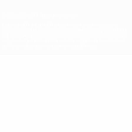
© 1998-2026 UEFA. Tutti i diritti riservati
La parola UEFA, il logo UEFA e tutti i marchi che si riferiscono a
competizioni UEFA, sono marchi registrati e/o copyright della UEFA.
Tali marchi non possono essere utilizzati in nessun modo per scopi
commerciali. L'utilizzo di UEFA.com sta a significare l'accettazione
dei Termini e Condizioni e delle Norme sulla Privacy.