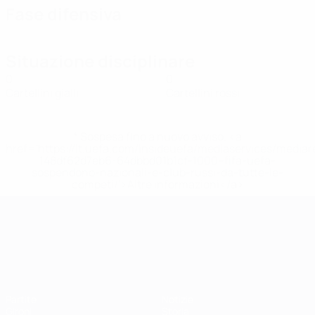
Fase difensiva
Situazione disciplinare
0
0
Cartellini gialli
Cartellini rossi
* Sospesa fino a nuovo avviso. <a
href='https://it.uefa.com/insideuefa/mediaservices/media
148df62d7eb6-64dbbd01b1cf-1000--fifa-uefa-
sospendono-nazionali-e-club-russi-da-tutte-le-
competi/'>Altre informazioni</a>
Campionati Europei UEFA Unde
Partite
Notizie
Gironi
Storia