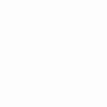
ANCHE
UEFA.com
Fondazione
UEFA
Negozio
CAMBIA LINGUA
Italiano
English
Français
Deutsch
Русский
Español
Italiano
Português
Privacy
Termini e condizioni
Politica sui cookie
Impostazioni Privacy
© 1998-2026 UEFA. Tutti i diritti riservati
La parola UEFA, il logo UEFA e tutti i marchi che si riferiscono a