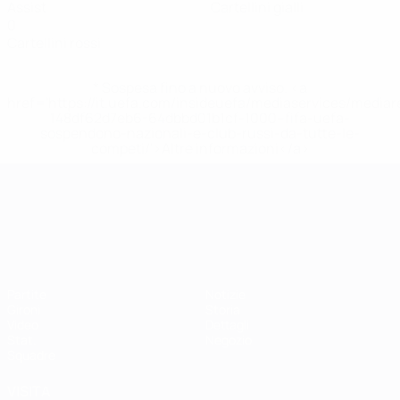
Assist
Cartellini gialli
0
Cartellini rossi
* Sospesa fino a nuovo avviso. <a
href='https://it.uefa.com/insideuefa/mediaservices/media
148df62d7eb6-64dbbd01b1cf-1000--fifa-uefa-
sospendono-nazionali-e-club-russi-da-tutte-le-
competi/'>Altre informazioni</a>
Campionati Europei UEFA Unde
Partite
Notizie
Gironi
Storia
Video
Dettagli
Stat.
Negozio
Squadre
VISITA