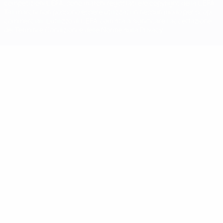
competizioni UEFA, sono marchi registrati e/o copyright della UEFA.
Tali marchi non possono essere utilizzati in nessun modo per scopi
commerciali. L'utilizzo di UEFA.com sta a significare l'accettazione
dei Termini e Condizioni e delle Norme sulla Privacy.