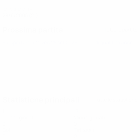
DATA DI NASCITA
28/6/2005 (21)
Prossima partita
Tutte le partite
Europei Under 21
ven 25 set 2026
· Turno di qualificazione
Statistiche principali
Tutte le statistiche
1
13
Partite giocate
Minuti giocati
0
0
Gol
Tiri totali
0
0