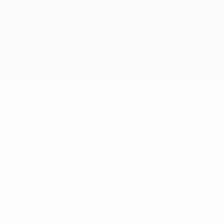
© 1998-2026 UEFA. Tutti i diritti riservati
La parola UEFA, il logo UEFA e tutti i marchi che si riferiscono a
competizioni UEFA, sono marchi registrati e/o copyright della UEFA.
Tali marchi non possono essere utilizzati in nessun modo per scopi
commerciali. L'utilizzo di UEFA.com sta a significare l'accettazione
dei Termini e Condizioni e delle Norme sulla Privacy.