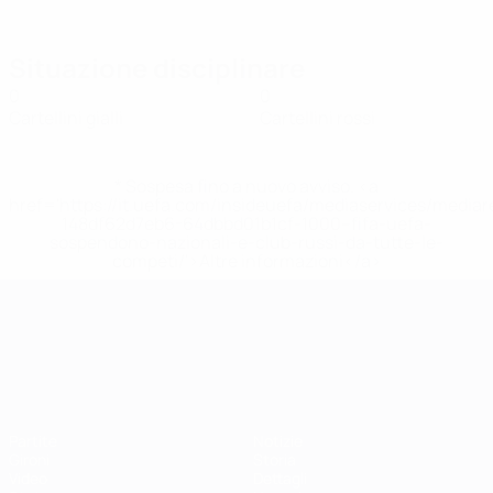
Situazione disciplinare
0
0
Cartellini gialli
Cartellini rossi
* Sospesa fino a nuovo avviso. <a
href='https://it.uefa.com/insideuefa/mediaservices/media
148df62d7eb6-64dbbd01b1cf-1000--fifa-uefa-
sospendono-nazionali-e-club-russi-da-tutte-le-
competi/'>Altre informazioni</a>
Campionati Europei UEFA Unde
Partite
Notizie
Gironi
Storia
Video
Dettagli