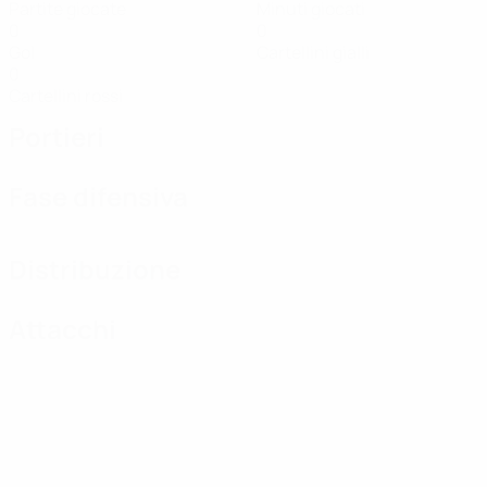
Partite giocate
Minuti giocati
0
0
Gol
Cartellini gialli
0
Cartellini rossi
Portieri
Fase difensiva
Distribuzione
Attacchi