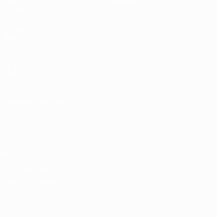
Stat.
Negozio
Squadre
VISITA
ANCHE
UEFA.com
Fondazione
UEFA
Negozio
CAMBIA LINGUA
Italiano
English
Français
Deutsch
Русский
Español
Italiano
Português
Privacy
Termini e condizioni
Politica sui cookie
Impostazioni Privacy