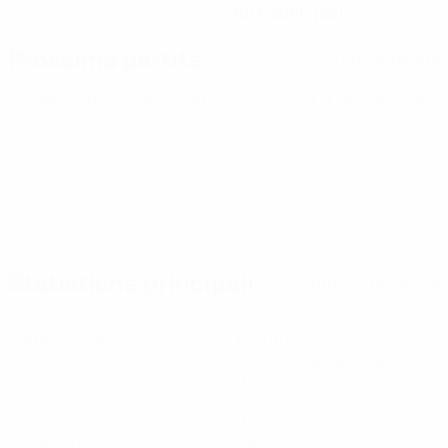
10/1/2006 (20)
Prossima partita
Tutte le partite
Europei Under 21
sab 26 set 2026
· Turno di qualificazione
Statistiche principali
Tutte le statistiche
2
37
Partite giocate
Minuti giocati
12,34 media a partita
0
0
Gol
Assist
0
0
Cartellini gialli
Cartellini rossi