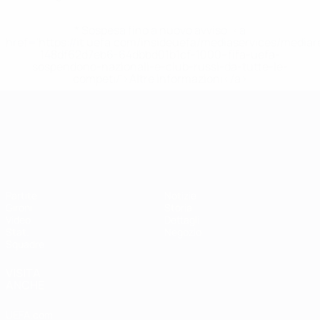
* Sospesa fino a nuovo avviso. <a
href='https://it.uefa.com/insideuefa/mediaservices/media
148df62d7eb6-64dbbd01b1cf-1000--fifa-uefa-
sospendono-nazionali-e-club-russi-da-tutte-le-
competi/'>Altre informazioni</a>
Campionati Europei UEFA Unde
Partite
Notizie
Gironi
Storia
Video
Dettagli
Stat.
Negozio
Squadre
VISITA
ANCHE
UEFA.com