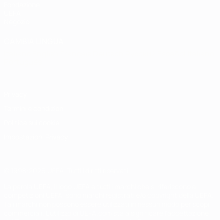
Fondazione
UEFA
Negozio
CAMBIA LINGUA
Italiano
English
Français
Deutsch
Русский
Español
Italiano
Português
Privacy
Termini e condizioni
Politica sui cookie
Impostazioni Privacy
© 1998-2026 UEFA. Tutti i diritti riservati
La parola UEFA, il logo UEFA e tutti i marchi che si riferiscono a
competizioni UEFA, sono marchi registrati e/o copyright della UEFA.
Tali marchi non possono essere utilizzati in nessun modo per scopi
commerciali. L'utilizzo di UEFA.com sta a significare l'accettazione