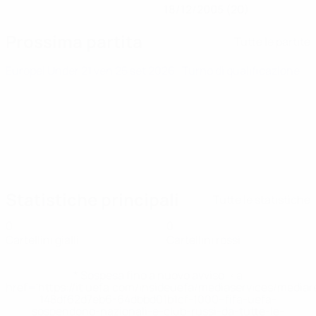
18/12/2005 (20)
Prossima partita
Tutte le partite
Europei Under 21
ven 25 set 2026
· Turno di qualificazione
Statistiche principali
Tutte le statistiche
0
0
Cartellini gialli
Cartellini rossi
* Sospesa fino a nuovo avviso. <a
href='https://it.uefa.com/insideuefa/mediaservices/media
148df62d7eb6-64dbbd01b1cf-1000--fifa-uefa-
sospendono-nazionali-e-club-russi-da-tutte-le-