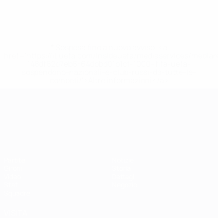
* Sospesa fino a nuovo avviso. <a
href='https://it.uefa.com/insideuefa/mediaservices/media
148df62d7eb6-64dbbd01b1cf-1000--fifa-uefa-
sospendono-nazionali-e-club-russi-da-tutte-le-
competi/'>Altre informazioni</a>
Campionati Europei UEFA Unde
Partite
Notizie
Gironi
Storia
Video
Dettagli
Stat.
Negozio
Squadre
VISITA