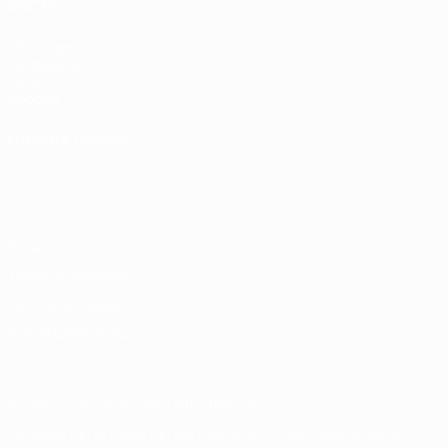
ANCHE
UEFA.com
Fondazione
UEFA
Negozio
CAMBIA LINGUA
Italiano
English
Français
Deutsch
Русский
Español
Italiano
Português
Privacy
Termini e condizioni
Politica sui cookie
Impostazioni Privacy
© 1998-2026 UEFA. Tutti i diritti riservati
La parola UEFA, il logo UEFA e tutti i marchi che si riferiscono a