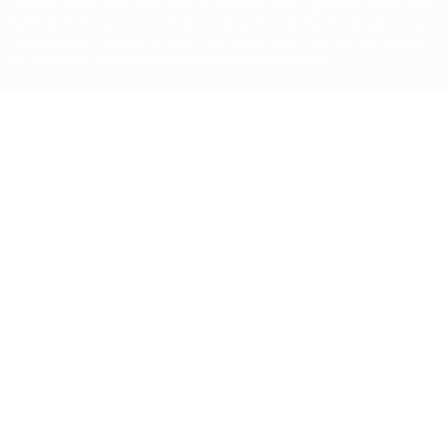
competizioni UEFA, sono marchi registrati e/o copyright della UEFA.
Tali marchi non possono essere utilizzati in nessun modo per scopi
commerciali. L'utilizzo di UEFA.com sta a significare l'accettazione
dei Termini e Condizioni e delle Norme sulla Privacy.