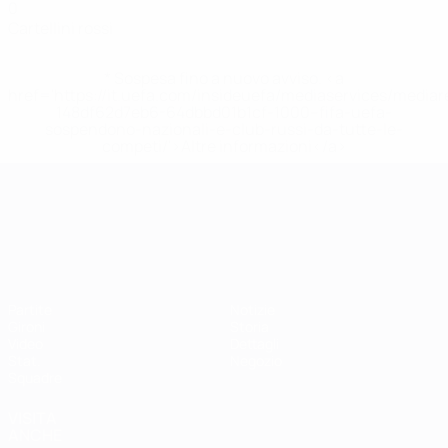
0
Cartellini rossi
* Sospesa fino a nuovo avviso. <a
href='https://it.uefa.com/insideuefa/mediaservices/media
148df62d7eb6-64dbbd01b1cf-1000--fifa-uefa-
sospendono-nazionali-e-club-russi-da-tutte-le-
competi/'>Altre informazioni</a>
Campionati Europei UEFA Unde
Partite
Notizie
Gironi
Storia
Video
Dettagli
Stat.
Negozio
Squadre
VISITA
ANCHE