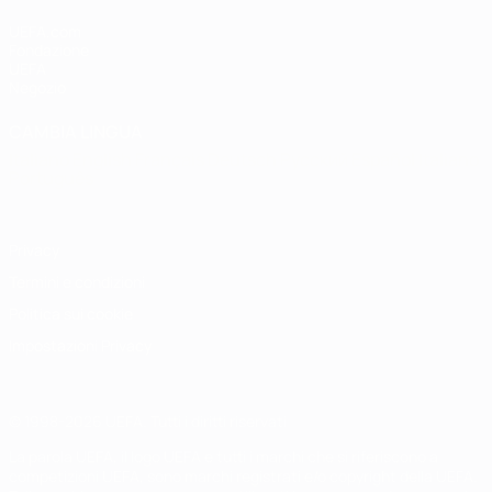
UEFA.com
Fondazione
UEFA
Negozio
CAMBIA LINGUA
Italiano
English
Français
Deutsch
Русский
Español
Italiano
Português
Privacy
Termini e condizioni
Politica sui cookie
Impostazioni Privacy
© 1998-2026 UEFA. Tutti i diritti riservati
La parola UEFA, il logo UEFA e tutti i marchi che si riferiscono a
competizioni UEFA, sono marchi registrati e/o copyright della UEFA.