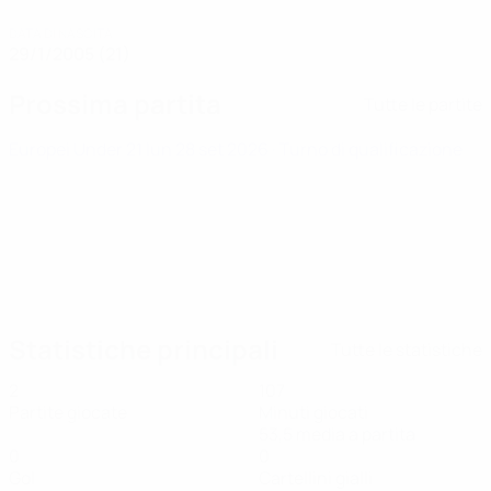
DATA DI NASCITA
29/1/2005 (21)
Prossima partita
Tutte le partite
Europei Under 21
lun 28 set 2026
· Turno di qualificazione
Statistiche principali
Tutte le statistiche
2
107
Partite giocate
Minuti giocati
53,5 media a partita
0
0
Gol
Cartellini gialli