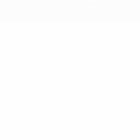
Tali marchi non possono essere utilizzati in nessun modo per scopi
commerciali. L'utilizzo di UEFA.com sta a significare l'accettazione
dei Termini e Condizioni e delle Norme sulla Privacy.