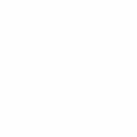
14/8/2005 (20)
Prossima partita
Tutte le partite
Europei Under 21
sab 26 set 2026
· Turno di qualificazione
Statistiche principali
Tutte le statistiche
1
11
Partite giocate
Minuti giocati
1
2
Gol
Tiri totali
0
0
Assist
Cartellini gialli
0