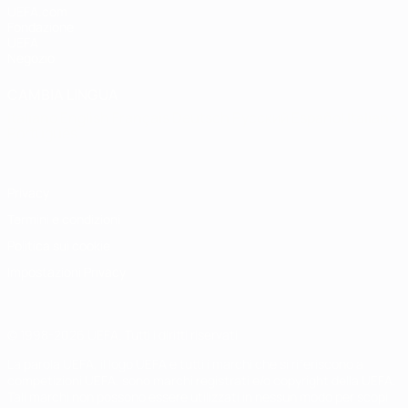
UEFA.com
Fondazione
UEFA
Negozio
CAMBIA LINGUA
Italiano
English
Français
Deutsch
Русский
Español
Italiano
Português
Privacy
Termini e condizioni
Politica sui cookie
Impostazioni Privacy
© 1998-2026 UEFA. Tutti i diritti riservati
La parola UEFA, il logo UEFA e tutti i marchi che si riferiscono a
competizioni UEFA, sono marchi registrati e/o copyright della UEFA.
Tali marchi non possono essere utilizzati in nessun modo per scopi