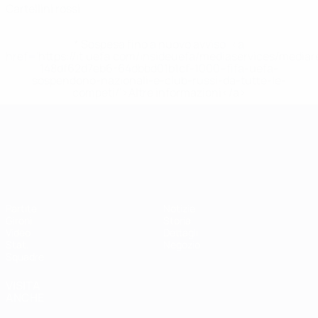
Cartellini rossi
* Sospesa fino a nuovo avviso. <a
href='https://it.uefa.com/insideuefa/mediaservices/media
148df62d7eb6-64dbbd01b1cf-1000--fifa-uefa-
sospendono-nazionali-e-club-russi-da-tutte-le-
competi/'>Altre informazioni</a>
Campionati Europei UEFA Unde
Partite
Notizie
Gironi
Storia
Video
Dettagli
Stat.
Negozio
Squadre
VISITA
ANCHE