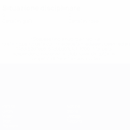
Situazione disciplinare
0
0
Cartellini gialli
Cartellini rossi
* Sospesa fino a nuovo avviso. <a
href='https://it.uefa.com/insideuefa/mediaservices/media
148df62d7eb6-64dbbd01b1cf-1000--fifa-uefa-
sospendono-nazionali-e-club-russi-da-tutte-le-
competi/'>Altre informazioni</a>
Campionati Europei UEFA Unde
Partite
Notizie
Gironi
Storia
Video
Dettagli
Stat.
Negozio
Squadre