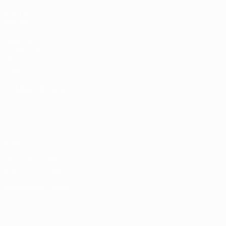
VISITA
ANCHE
UEFA.com
Fondazione
UEFA
Negozio
CAMBIA LINGUA
Italiano
English
Français
Deutsch
Русский
Español
Italiano
Português
Privacy
Termini e condizioni
Politica sui cookie
Impostazioni Privacy
© 1998-2026 UEFA. Tutti i diritti riservati