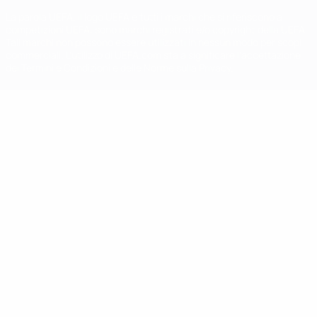
La parola UEFA, il logo UEFA e tutti i marchi che si riferiscono a
competizioni UEFA, sono marchi registrati e/o copyright della UEFA.
Tali marchi non possono essere utilizzati in nessun modo per scopi
commerciali. L'utilizzo di UEFA.com sta a significare l'accettazione
dei Termini e Condizioni e delle Norme sulla Privacy.