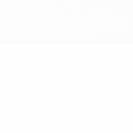
© 1998-2026 UEFA. Tutti i diritti riservati
La parola UEFA, il logo UEFA e tutti i marchi che si riferiscono a
competizioni UEFA, sono marchi registrati e/o copyright della UEFA.
Tali marchi non possono essere utilizzati in nessun modo per scopi
commerciali. L'utilizzo di UEFA.com sta a significare l'accettazione
dei Termini e Condizioni e delle Norme sulla Privacy.