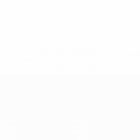
* Sospesa fino a nuovo avviso. <a
href='https://it.uefa.com/insideuefa/mediaservices/media
148df62d7eb6-64dbbd01b1cf-1000--fifa-uefa-
sospendono-nazionali-e-club-russi-da-tutte-le-
competi/'>Altre informazioni</a>
Campionati Europei UEFA Unde
Partite
Notizie
Gironi
Storia
Video
Dettagli
Stat.
Negozio