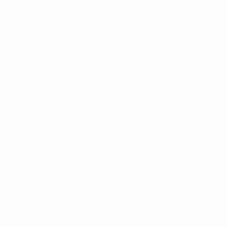
Squadre
VISITA
ANCHE
UEFA.com
Fondazione
UEFA
Negozio
CAMBIA LINGUA
Italiano
English
Français
Deutsch
Русский
Español
Italiano
Português
Privacy
Termini e condizioni
Politica sui cookie
Impostazioni Privacy