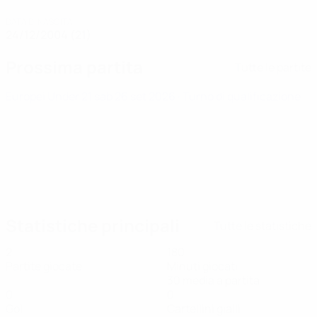
DATA DI NASCITA
24/12/2004 (21)
Prossima partita
Tutte le partite
Europei Under 21
sab 26 set 2026
· Turno di qualificazione
Statistiche principali
Tutte le statistiche
2
180
Partite giocate
Minuti giocati
30 media a partita
0
0
Gol
Cartellini gialli