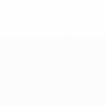
0
Cartellini rossi
* Sospesa fino a nuovo avviso. <a
href='https://it.uefa.com/insideuefa/mediaservices/media
148df62d7eb6-64dbbd01b1cf-1000--fifa-uefa-
sospendono-nazionali-e-club-russi-da-tutte-le-
competi/'>Altre informazioni</a>
Campionati Europei UEFA Unde
Partite
Notizie
Gironi
Storia
Video
Dettagli
Stat.
Negozio
Squadre
VISITA
ANCHE