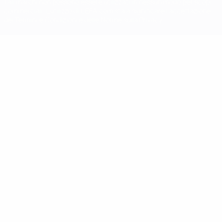
Tali marchi non possono essere utilizzati in nessun modo per scopi
commerciali. L'utilizzo di UEFA.com sta a significare l'accettazione
dei Termini e Condizioni e delle Norme sulla Privacy.