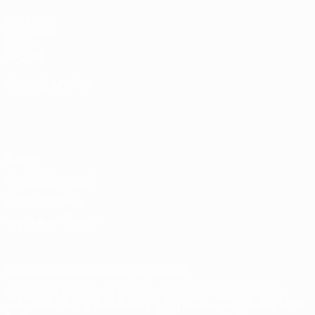
UEFA.com
Fondazione
UEFA
Negozio
CAMBIA LINGUA
Italiano
English
Français
Deutsch
Русский
Español
Italiano
Português
Privacy
Termini e condizioni
Politica sui cookie
Impostazioni Privacy
© 1998-2026 UEFA. Tutti i diritti riservati
La parola UEFA, il logo UEFA e tutti i marchi che si riferiscono a
competizioni UEFA, sono marchi registrati e/o copyright della UEFA.