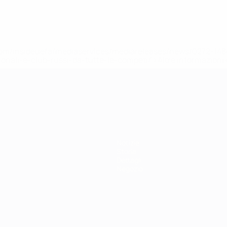
efa.com/insideuefa/mediaservices/mediareleases/news/0272-
ionali-e-club-russi-da-tutte-le-competi/'>Altre informazioni
r 21
Notizie
Storia
Dettagli
Negozio