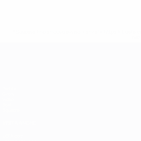
* Sospesa fino a nuovo avviso. <a href='https://it.u
naz
Campionati Europei UEFA Unde
Partite
Gironi
Video
Stat.
Squadre
VISITA ANCHE
UEFA.com