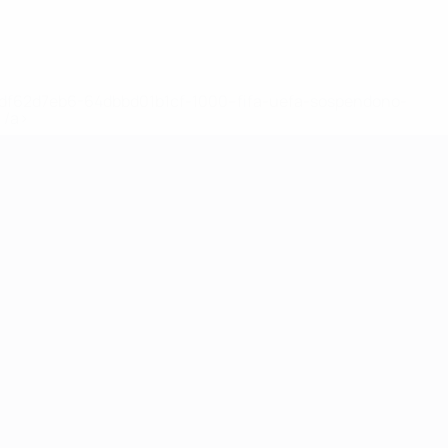
148df62d7eb6-64dbbd01b1cf-1000--fifa-uefa-sospendono-
</a>