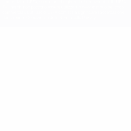
competizioni UEFA, sono marchi registrati e/o copyright della UEFA.
Tali marchi non possono essere utilizzati in nessun modo per scopi
commerciali. L'utilizzo di UEFA.com sta a significare l'accettazione
dei Termini e Condizioni e delle Norme sulla Privacy.