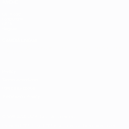
ANCHE
UEFA.com
Fondazione
UEFA
Negozio
CAMBIA LINGUA
Italiano
English
Français
Deutsch
Русский
Español
Italiano
Português
Privacy
Termini e condizioni
Politica sui cookie
Impostazioni Privacy
© 1998-2026 UEFA. Tutti i diritti riservati
La parola UEFA, il logo UEFA e tutti i marchi che si riferiscono a