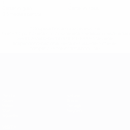
1
0
Cartellini gialli
Cartellini rossi
0,5 media a partita
* Sospesa fino a nuovo avviso. <a
href='https://it.uefa.com/insideuefa/mediaservices/media
148df62d7eb6-64dbbd01b1cf-1000--fifa-uefa-
sospendono-nazionali-e-club-russi-da-tutte-le-
competi/'>Altre informazioni</a>
Campionati Europei UEFA Unde
Partite
Notizie
Gironi
Storia
Video
Dettagli
Stat.
Negozio
Squadre
VISITA