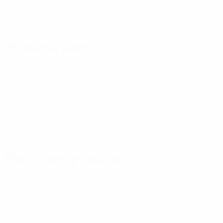
DATA DI NASCITA
26/9/2006 (19)
Prossima partita
Tutte le partite
Europei Under 21
ven 25 set 2026
· Turno di qualificazione
Statistiche principali
Tutte le statistiche
2
180
Partite giocate
Minuti giocati
90 media a partita
0
0
Gol
Assist