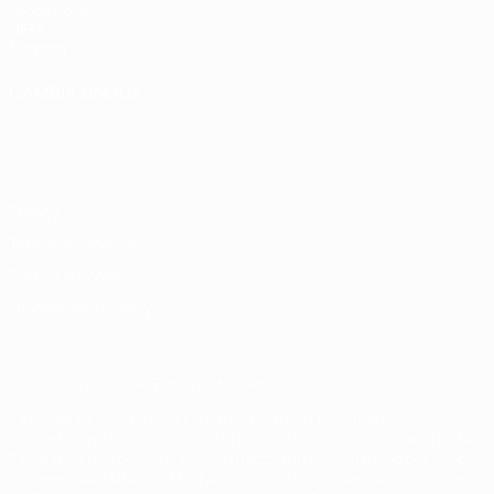
Fondazione
UEFA
Negozio
CAMBIA LINGUA
Italiano
English
Français
Deutsch
Русский
Español
Italiano
Português
Privacy
Termini e condizioni
Politica sui cookie
Impostazioni Privacy
© 1998-2026 UEFA. Tutti i diritti riservati
La parola UEFA, il logo UEFA e tutti i marchi che si riferiscono a
competizioni UEFA, sono marchi registrati e/o copyright della UEFA.
Tali marchi non possono essere utilizzati in nessun modo per scopi
commerciali. L'utilizzo di UEFA.com sta a significare l'accettazione