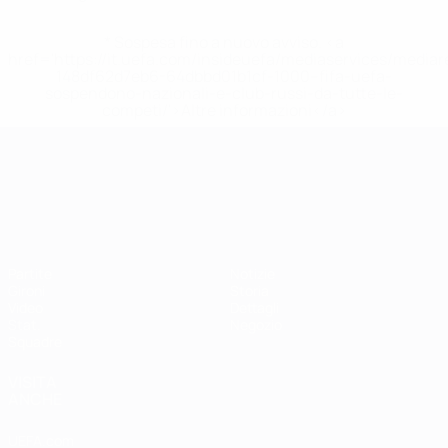
* Sospesa fino a nuovo avviso. <a
href='https://it.uefa.com/insideuefa/mediaservices/media
148df62d7eb6-64dbbd01b1cf-1000--fifa-uefa-
sospendono-nazionali-e-club-russi-da-tutte-le-
competi/'>Altre informazioni</a>
Campionati Europei UEFA Unde
Partite
Notizie
Gironi
Storia
Video
Dettagli
Stat.
Negozio
Squadre
VISITA
ANCHE
UEFA.com