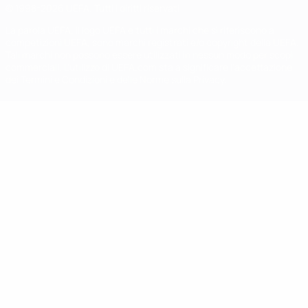
© 1998-2026 UEFA. Tutti i diritti riservati
La parola UEFA, il logo UEFA e tutti i marchi che si riferiscono a
competizioni UEFA, sono marchi registrati e/o copyright della UEFA.
Tali marchi non possono essere utilizzati in nessun modo per scopi
commerciali. L'utilizzo di UEFA.com sta a significare l'accettazione
dei Termini e Condizioni e delle Norme sulla Privacy.