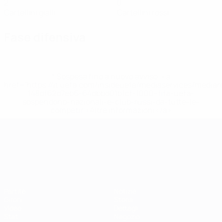
2
0
Cartellini gialli
Cartellini rossi
Fase difensiva
* Sospesa fino a nuovo avviso. <a
href='https://it.uefa.com/insideuefa/mediaservices/media
148df62d7eb6-64dbbd01b1cf-1000--fifa-uefa-
sospendono-nazionali-e-club-russi-da-tutte-le-
competi/'>Altre informazioni</a>
Campionati Europei UEFA Unde
Partite
Notizie
Gironi
Storia
Video
Dettagli
Stat.
Negozio