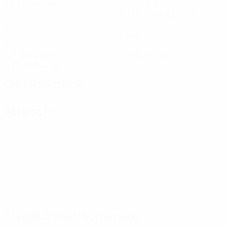
Partite giocate
Minuti giocati
69,34 media a partita
0
0
Gol
Assist
2
0
Cartellini gialli
Cartellini rossi
0,34 media a partita
Distribuzione
Attacchi
Situazione disciplinare