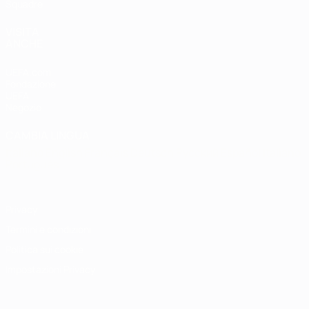
Squadre
VISITA
ANCHE
UEFA.com
Fondazione
UEFA
Negozio
CAMBIA LINGUA
Italiano
English
Français
Deutsch
Русский
Español
Italiano
Português
Privacy
Termini e condizioni
Politica sui cookie
Impostazioni Privacy