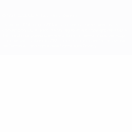
© 1998-2026 UEFA. Tutti i diritti riservati
La parola UEFA, il logo UEFA e tutti i marchi che si riferiscono a
competizioni UEFA, sono marchi registrati e/o copyright della UEFA.
Tali marchi non possono essere utilizzati in nessun modo per scopi
commerciali. L'utilizzo di UEFA.com sta a significare l'accettazione
dei Termini e Condizioni e delle Norme sulla Privacy.