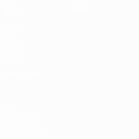
Video
Dettagli
Stat.
Negozio
Squadre
VISITA
ANCHE
UEFA.com
Fondazione
UEFA
Negozio
CAMBIA LINGUA
Italiano
English
Français
Deutsch
Русский
Español
Italiano
Português
Privacy
Termini e condizioni
Politica sui cookie
Impostazioni Privacy