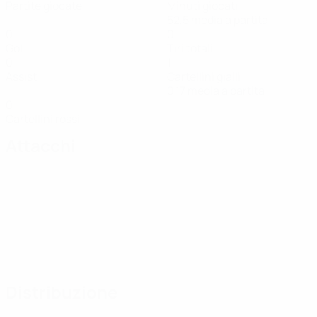
Partite giocate
Minuti giocati
52,5 media a partita
0
0
Gol
Tiri totali
0
1
Assist
Cartellini gialli
0,17 media a partita
0
Cartellini rossi
Attacchi
Distribuzione