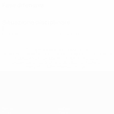
Fase difensiva
Situazione disciplinare
1
0
Cartellini gialli
Cartellini rossi
* Sospesa fino a nuovo avviso. <a
href='https://it.uefa.com/insideuefa/mediaservices/media
148df62d7eb6-64dbbd01b1cf-1000--fifa-uefa-
sospendono-nazionali-e-club-russi-da-tutte-le-
competi/'>Altre informazioni</a>
Campionati Europei UEFA Unde
Partite
Notizie
Gironi
Storia