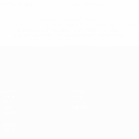
Cartellini gialli
Cartellini rossi
* Sospesa fino a nuovo avviso. <a
href='https://it.uefa.com/insideuefa/mediaservices/media
148df62d7eb6-64dbbd01b1cf-1000--fifa-uefa-
sospendono-nazionali-e-club-russi-da-tutte-le-
competi/'>Altre informazioni</a>
Campionati Europei UEFA Unde
Partite
Notizie
Gironi
Storia
Video
Dettagli
Stat.
Negozio
Squadre
VISITA
ANCHE