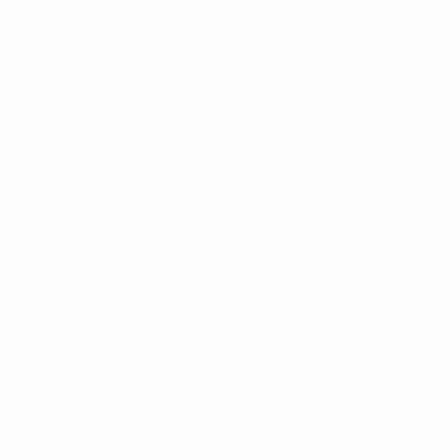
UEFA.com
Fondazione
UEFA
Negozio
CAMBIA LINGUA
Italiano
English
Français
Deutsch
Русский
Español
Italiano
Português
Privacy
Termini e condizioni
Politica sui cookie
Impostazioni Privacy
© 1998-2026 UEFA. Tutti i diritti riservati
La parola UEFA, il logo UEFA e tutti i marchi che si riferiscono a
competizioni UEFA, sono marchi registrati e/o copyright della UEFA.
Tali marchi non possono essere utilizzati in nessun modo per scopi