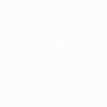
Campionati Europei UEFA Unde
Partite
Notizie
Gironi
Storia
Video
Dettagli
Stat.
Negozio
Squadre
VISITA
ANCHE
UEFA.com
Fondazione
UEFA
Negozio
CAMBIA LINGUA
Italiano
English
Français
Deutsch
Русский
Español
Italiano
Português