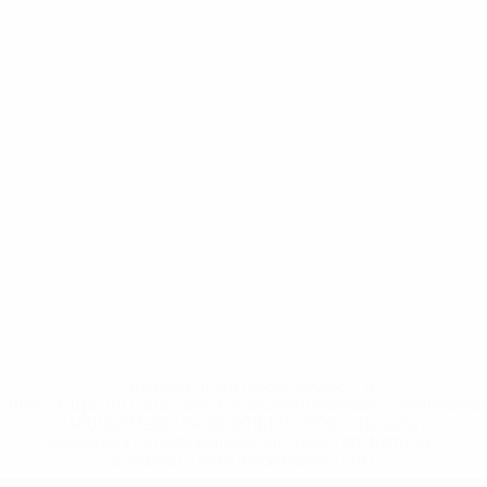
* Sospesa fino a nuovo avviso. <a
href='https://it.uefa.com/insideuefa/mediaservices/media
148df62d7eb6-64dbbd01b1cf-1000--fifa-uefa-
sospendono-nazionali-e-club-russi-da-tutte-le-
competi/'>Altre informazioni</a>