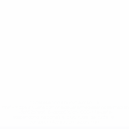
* Sospesa fino a nuovo avviso. <a
href='https://it.uefa.com/insideuefa/mediaservices/media
148df62d7eb6-64dbbd01b1cf-1000--fifa-uefa-
sospendono-nazionali-e-club-russi-da-tutte-le-
competi/'>Altre informazioni</a>