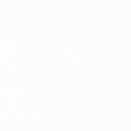
Campionati Europei UEFA Unde
Partite
Notizie
Gironi
Storia
Video
Dettagli
Stat.
Negozio
Squadre
VISITA
ANCHE
UEFA.com
Fondazione
UEFA
Negozio
CAMBIA LINGUA
Italiano
English
Français
Deutsch
Русский
Español
Italiano
Português