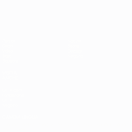
Campionati Europei UEFA Unde
Partite
Notizie
Gironi
Storia
Video
Dettagli
Stat.
Negozio
Squadre
VISITA
ANCHE
UEFA.com
Fondazione
UEFA
Negozio
CAMBIA LINGUA
Italiano
English
Français
Deutsch
Русский
Español
Italiano
Português