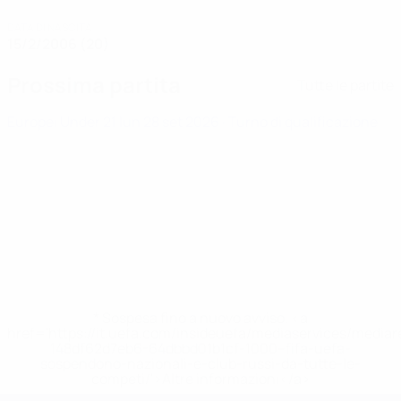
DATA DI NASCITA
15/2/2006 (20)
Prossima partita
Tutte le partite
Europei Under 21
lun 28 set 2026
· Turno di qualificazione
* Sospesa fino a nuovo avviso. <a
href='https://it.uefa.com/insideuefa/mediaservices/media
148df62d7eb6-64dbbd01b1cf-1000--fifa-uefa-
sospendono-nazionali-e-club-russi-da-tutte-le-
competi/'>Altre informazioni</a>