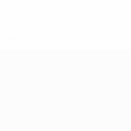
148df62d7eb6-64dbbd01b1cf-1000--fifa-uefa-sospendono-
</a>