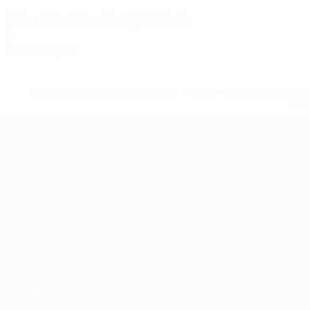
Situazione disciplinare
0
Cartellini gialli
* Sospesa fino a nuovo avviso. <a href='https://it.u
naz
Campionati Europei UEFA Unde
Partite
Gironi
Video
Stat.
Squadre
VISITA ANCHE