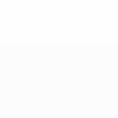
0
Cartellini rossi
efa.com/insideuefa/mediaservices/mediareleases/news/0272-
ionali-e-club-russi-da-tutte-le-competi/'>Altre informazioni
r 21
Notizie
Storia
Dettagli
Negozio